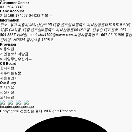
Customer Center
031-504-3337
Bank Account
기업 169-174597-04-022 진봉순
Information
주소 : 경기 시흥시 매화산단로 95 대창 센트럴 M플렉스 지식산업센터 818,819호(매
화동) (매화동, 대창 센트럴M플렉스 지식산업센터)
대표명 : 진봉순
대표전화 : 031-
504-3337
이메일 :
coolssha4100@naver.com
사업자등록번호 : 667-26-01909
통신
판매업 : 제2024-경기시흥-1328호
Provision
이용약관
개인정보처리방침
이메일무단수집거부
CS Board
공지사항
자주하는질문
사용설명서
Our Story
회사개요
생산시설
오시는길
Copyright © 전동칫솔 쿨샤. All Rights Reserved.