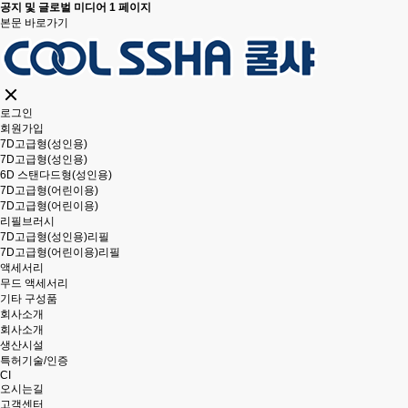
공지 및 글로벌 미디어 1 페이지
본문 바로가기
로그인
회원가입
7D고급형(성인용)
7D고급형(성인용)
6D 스탠다드형(성인용)
7D고급형(어린이용)
7D고급형(어린이용)
리필브러시
7D고급형(성인용)리필
7D고급형(어린이용)리필
액세서리
무드 액세서리
기타 구성품
회사소개
회사소개
생산시설
특허기술/인증
CI
오시는길
고객센터