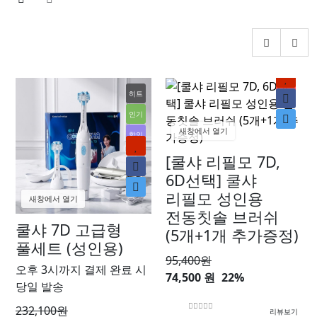
히트
신상
인기
새창에서 열기
할인
[쿨샤 리필모 7D,
6D선택] 쿨샤
리필모 성인용
새창에서 열기
전동칫솔 브러쉬
쿨샤 7D 고급형
(5개+1개 추가증정)
풀세트 (성인용)
95,400
원
오후 3시까지 결제 완료 시
74,500 원
22%
당일 발송
232,100
원
리뷰보기