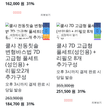
162,000 원
31%
리뷰보기
히트
히트
새창에서 열기
새창에서 열기
추천
인기
신상
할인
쿨샤 전동칫솔
쿨샤 7D 고급형
인기
변형바스법 7D
풀세트(성인용) +
할인
고급형 풀세트
리필모 8개
(성인용) +
추가구성
리필모2개
오후 3시까지 결제 완료 시
추가구성
당일 발송
오후 3시까지 결제 완료 시
359,300
원
당일 발송
251,500 원
31%
263,900
원
리뷰보기
184,700 원
31%