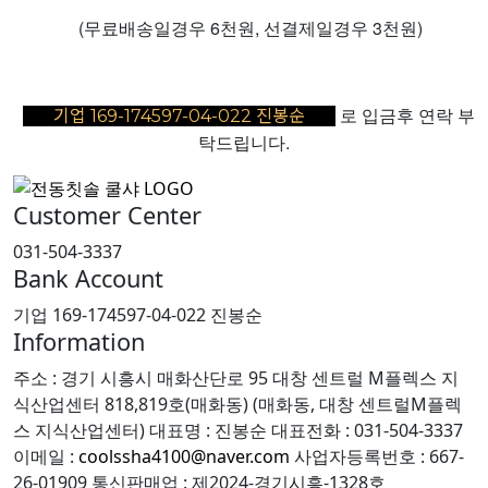
(무료배송일경우 6천원, 선결제일경우 3천원)
로 입금후 연락 부
기업 169-174597-04-022 진봉순
탁드립니다
.
Customer Center
031-504-3337
Bank Account
기업 169-174597-04-022 진봉순
Information
주소 : 경기 시흥시 매화산단로 95 대창 센트럴 M플렉스 지
식산업센터 818,819호(매화동) (매화동, 대창 센트럴M플렉
스 지식산업센터)
대표명 : 진봉순
대표전화 : 031-504-3337
이메일 :
coolssha4100@naver.com
사업자등록번호 : 667-
26-01909
통신판매업 : 제2024-경기시흥-1328호